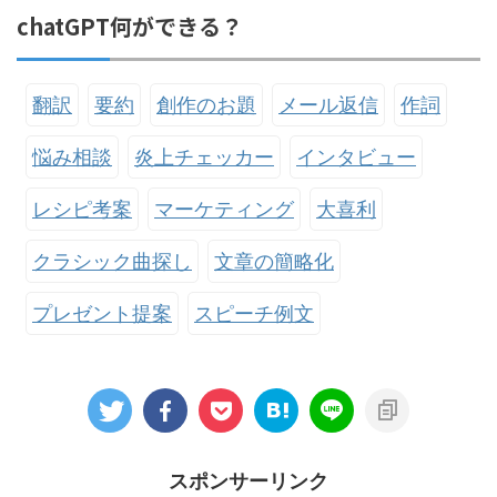
chatGPT何ができる？
翻訳
要約
創作のお題
メール返信
作詞
悩み相談
炎上チェッカー
インタビュー
レシピ考案
マーケティング
大喜利
クラシック曲探し
文章の簡略化
プレゼント提案
スピーチ例文
スポンサーリンク