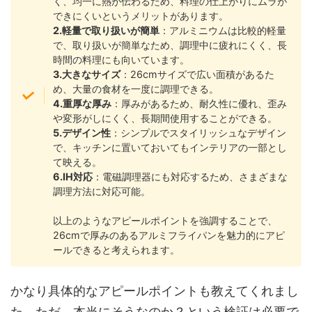
く、均一に熱が伝わるため、料理の仕上がりにムラが
できにくいというメリットがあります。
2.軽量で取り扱いが簡単
：アルミニウムは比較的軽量
で、取り扱いが簡単なため、調理中に疲れにくく、長
時間の料理にも向いています。
3.大きなサイズ
：26cmサイズで広い面積があるた
め、大量の食材を一度に調理できる。
4.重厚な厚み
：厚みがあるため、耐久性に優れ、歪み
や変形がしにくく、長期間使用することができる。
5.デザイン性
：シンプルでスタイリッシュなデザイン
で、キッチンに置いておいてもインテリアの一部とし
て映える。
6.IH対応
：電磁調理器にも対応するため、さまざまな
調理方法に対応可能。
以上のようなアピールポイントを強調することで、
26cmで厚みのあるアルミフライパンを魅力的にアピ
ールできると考えられます。
かなり具体的なアピールポイントも教えてくれまし
た。ただ、本当にそうなのか？という検証は必要で