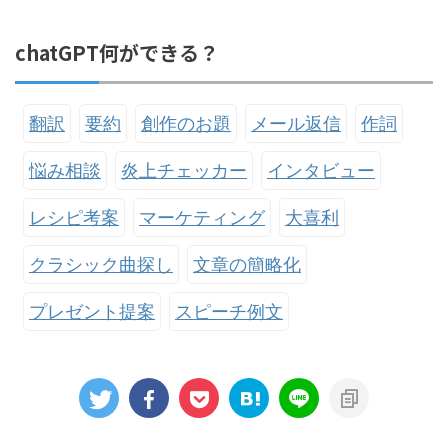
chatGPT何ができる？
翻訳
要約
創作のお題
メール返信
作詞
悩み相談
炎上チェッカー
インタビュー
レシピ考案
マーケティング
大喜利
クラシック曲探し
文章の簡略化
プレゼント提案
スピーチ例文